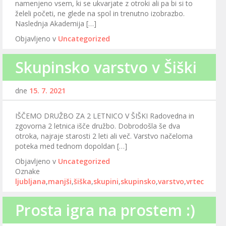
namenjeno vsem, ki se ukvarjate z otroki ali pa bi si to
želeli početi, ne glede na spol in trenutno izobrazbo.
Naslednja Akademija […]
Objavljeno v
Uncategorized
Skupinsko varstvo v Šiški
dne
15. 7. 2021
IŠČEMO DRUŽBO ZA 2 LETNICO V ŠIŠKI Radovedna in
zgovorna 2 letnica išče družbo. Dobrodošla še dva
otroka, najraje starosti 2 leti ali več. Varstvo načeloma
poteka med tednom dopoldan […]
Objavljeno v
Uncategorized
Oznake
ljubljana
,
manjši
,
šiška
,
skupini
,
skupinsko
,
varstvo
,
vrtec
Prosta igra na prostem :)