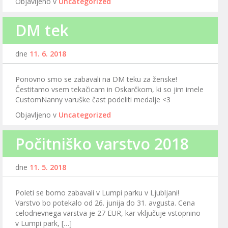
Objavljeno v
Uncategorized
DM tek
dne
11. 6. 2018
Ponovno smo se zabavali na DM teku za ženske!
Čestitamo vsem tekačicam in Oskarčkom, ki so jim imele
CustomNanny varuške čast podeliti medalje <3
Objavljeno v
Uncategorized
Počitniško varstvo 2018
dne
11. 5. 2018
Poleti se bomo zabavali v Lumpi parku v Ljubljani!
Varstvo bo potekalo od 26. junija do 31. avgusta. Cena
celodnevnega varstva je 27 EUR, kar vključuje vstopnino
v Lumpi park, […]