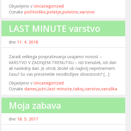
Objavljeno v
Uncategorized
Oznake
počitniško
,
poletje
,
poletno
,
varstvo
LAST MINUTE varstvo
dne
11. 4. 2018
Zaradi velikega povpraševanja uvajamo novost –
VARSTVO V ZADNJEM TRENUTKU – isti trenutek, isti dan
ali naslednji dan. Je otrok zbolel ob najbolj neprimernem
času? So vas presenetile neodložljive obveznosti? […]
Objavljeno v
Uncategorized
Oznake
danes
,
jutri
,
last minute
,
takoj
,
varstvo
,
varuška
Moja zabava
dne
18. 5. 2017