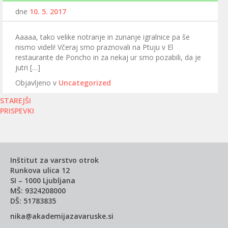
dne
10. 5. 2017
Aaaaa, tako velike notranje in zunanje igralnice pa še
nismo videli! Včeraj smo praznovali na Ptuju v El
restaurante de Poncho in za nekaj ur smo pozabili, da je
jutri […]
Objavljeno v
Uncategorized
Navigacija
STAREJŠI
PRISPEVKI
prispevkov
Inštitut za varstvo otrok
Runkova ulica 12
SI – 1000 Ljubljana
MŠ: 9324208000
DŠ: 51783835
nika@akademijazavaruske.si