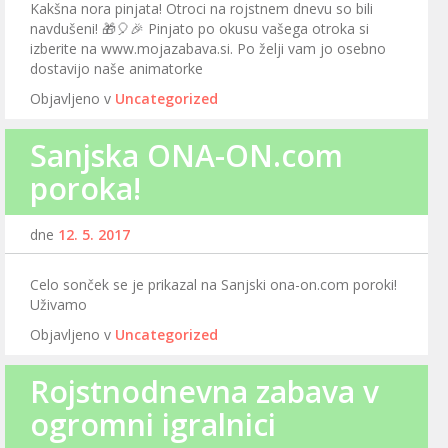
Kakšna nora pinjata! Otroci na rojstnem dnevu so bili
navdušeni! 🎁🎈🎉 Pinjato po okusu vašega otroka si
izberite na www.mojazabava.si. Po želji vam jo osebno
dostavijo naše animatorke
Objavljeno v
Uncategorized
Sanjska ONA-ON.com
poroka!
dne
12. 5. 2017
Celo sonček se je prikazal na Sanjski ona-on.com poroki!
Uživamo
Objavljeno v
Uncategorized
Rojstnodnevna zabava v
ogromni igralnici